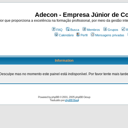
Adecon - Empresa Júnior de Co
r que proporciona a excelência na formação profissional, por meio da gestão inte
FAQ
Busca
Membros
Grupos
R
Calendário
Perfil
Mensagens privadas
Information
Desculpe mas no momento este painel está indisponível. Por favor tente mais tarde
Powered by
phpBB
© 2001, 2005 phpBB Group
Traduzido por
phpBB Brasil