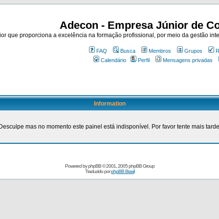
Adecon - Empresa Júnior de Co
r que proporciona a excelência na formação profissional, por meio da gestão inte
FAQ
Busca
Membros
Grupos
R
Calendário
Perfil
Mensagens privadas
Information
Desculpe mas no momento este painel está indisponível. Por favor tente mais tarde
Powered by
phpBB
© 2001, 2005 phpBB Group
Traduzido por
phpBB Brasil