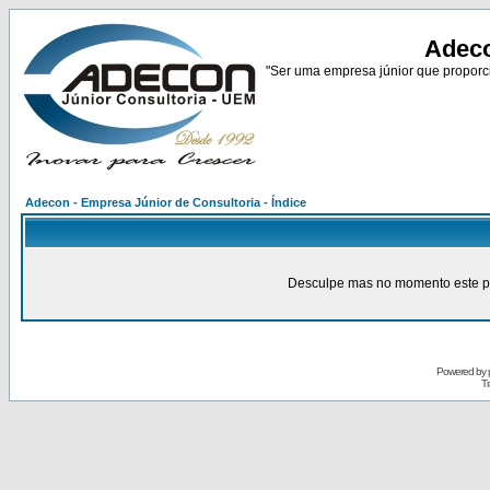
Adeco
"Ser uma empresa júnior que proporci
Adecon - Empresa Júnior de Consultoria - Índice
Desculpe mas no momento este pain
Powered by
Tr