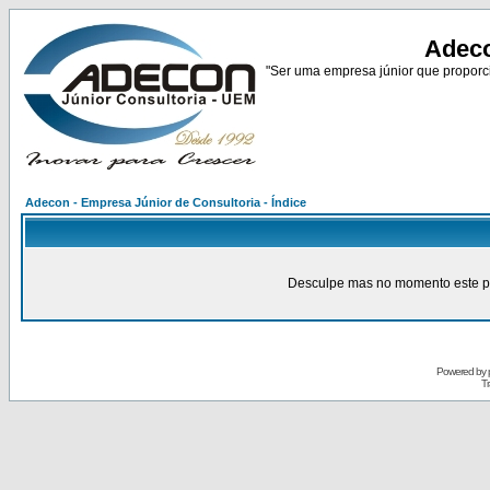
Adeco
"Ser uma empresa júnior que proporci
Adecon - Empresa Júnior de Consultoria - Índice
Desculpe mas no momento este pain
Powered by
Tr