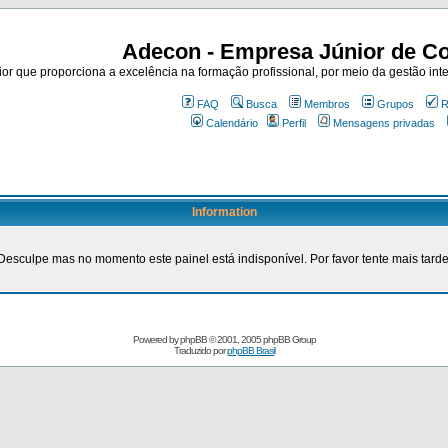
Adecon - Empresa Júnior de Co
r que proporciona a excelência na formação profissional, por meio da gestão inte
FAQ
Busca
Membros
Grupos
R
Calendário
Perfil
Mensagens privadas
Information
Desculpe mas no momento este painel está indisponível. Por favor tente mais tarde
Powered by
phpBB
© 2001, 2005 phpBB Group
Traduzido por
phpBB Brasil