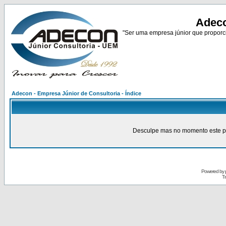
Adeco
"Ser uma empresa júnior que proporci
Adecon - Empresa Júnior de Consultoria - Índice
Desculpe mas no momento este pain
Powered by
Tr