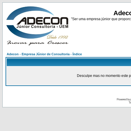
Adeco
"Ser uma empresa júnior que proporci
Adecon - Empresa Júnior de Consultoria - Índice
Desculpe mas no momento este pain
Powered by
Tr