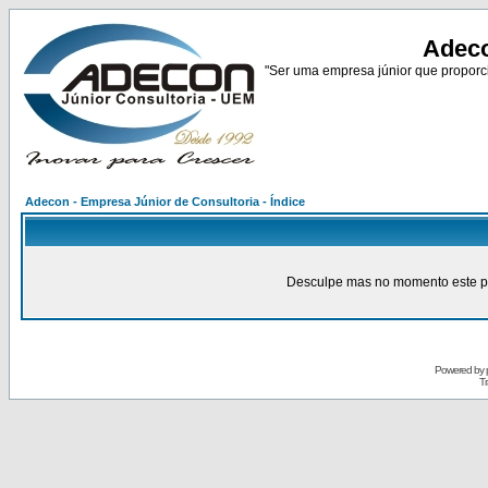
Adeco
"Ser uma empresa júnior que proporci
Adecon - Empresa Júnior de Consultoria - Índice
Desculpe mas no momento este pain
Powered by
Tr