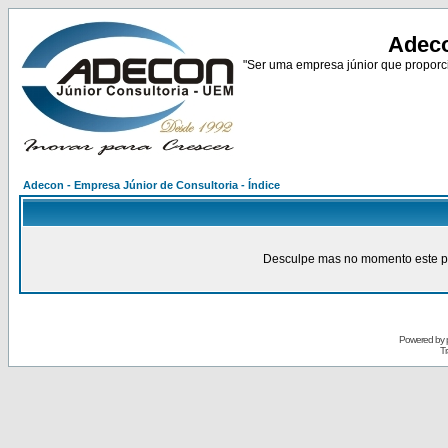
Adeco
"Ser uma empresa júnior que proporci
Adecon - Empresa Júnior de Consultoria - Índice
Desculpe mas no momento este pain
Powered by
Tr