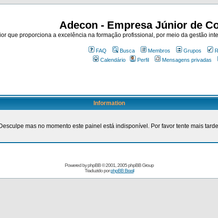
Adecon - Empresa Júnior de Co
r que proporciona a excelência na formação profissional, por meio da gestão inte
FAQ
Busca
Membros
Grupos
R
Calendário
Perfil
Mensagens privadas
Information
Desculpe mas no momento este painel está indisponível. Por favor tente mais tarde
Powered by
phpBB
© 2001, 2005 phpBB Group
Traduzido por
phpBB Brasil