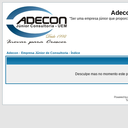
Adeco
"Ser uma empresa júnior que proporci
Adecon - Empresa Júnior de Consultoria - Índice
Desculpe mas no momento este pain
Powered by
Tr