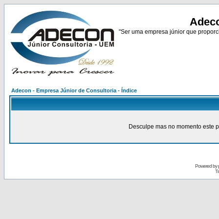
Adeco
"Ser uma empresa júnior que proporci
Adecon - Empresa Júnior de Consultoria - Índice
Desculpe mas no momento este pain
Powered by
Tr