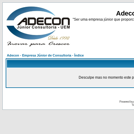
Adeco
"Ser uma empresa júnior que proporci
Adecon - Empresa Júnior de Consultoria - Índice
Desculpe mas no momento este pain
Powered by
Tr