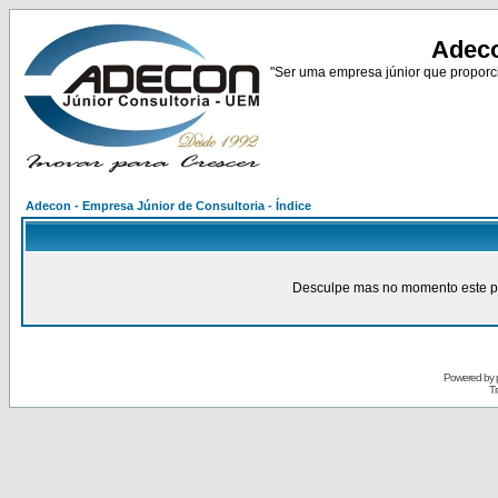
Adeco
"Ser uma empresa júnior que proporci
Adecon - Empresa Júnior de Consultoria - Índice
Desculpe mas no momento este pain
Powered by
Tr