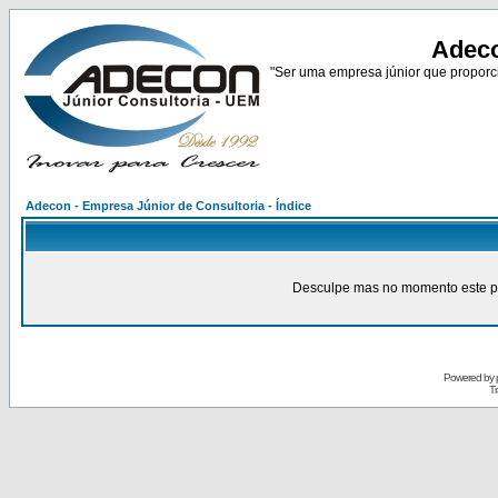
Adeco
"Ser uma empresa júnior que proporci
Adecon - Empresa Júnior de Consultoria - Índice
Desculpe mas no momento este pain
Powered by
Tr