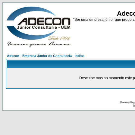
Adeco
"Ser uma empresa júnior que proporci
Adecon - Empresa Júnior de Consultoria - Índice
Desculpe mas no momento este pain
Powered by
Tr