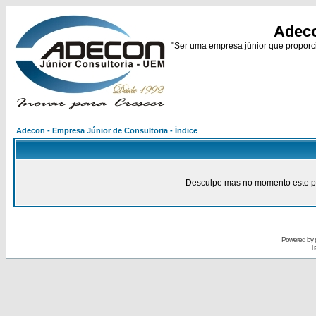
Adeco
"Ser uma empresa júnior que proporci
Adecon - Empresa Júnior de Consultoria - Índice
Desculpe mas no momento este pain
Powered by
Tr