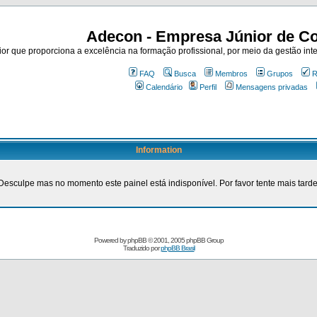
Adecon - Empresa Júnior de Co
r que proporciona a excelência na formação profissional, por meio da gestão inte
FAQ
Busca
Membros
Grupos
R
Calendário
Perfil
Mensagens privadas
Information
Desculpe mas no momento este painel está indisponível. Por favor tente mais tarde
Powered by
phpBB
© 2001, 2005 phpBB Group
Traduzido por
phpBB Brasil