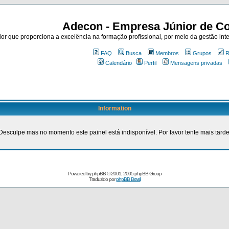
Adecon - Empresa Júnior de Co
r que proporciona a excelência na formação profissional, por meio da gestão inte
FAQ
Busca
Membros
Grupos
R
Calendário
Perfil
Mensagens privadas
Information
Desculpe mas no momento este painel está indisponível. Por favor tente mais tarde
Powered by
phpBB
© 2001, 2005 phpBB Group
Traduzido por
phpBB Brasil