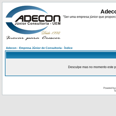
Adeco
"Ser uma empresa júnior que proporci
Adecon - Empresa Júnior de Consultoria - Índice
Desculpe mas no momento este pain
Powered by
Tr