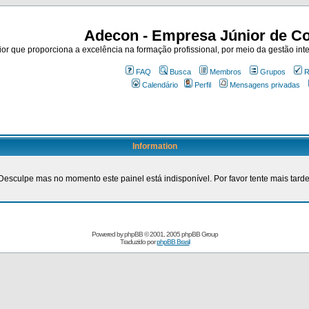
Adecon - Empresa Júnior de Co
r que proporciona a excelência na formação profissional, por meio da gestão inte
FAQ
Busca
Membros
Grupos
R
Calendário
Perfil
Mensagens privadas
Information
Desculpe mas no momento este painel está indisponível. Por favor tente mais tarde
Powered by
phpBB
© 2001, 2005 phpBB Group
Traduzido por
phpBB Brasil