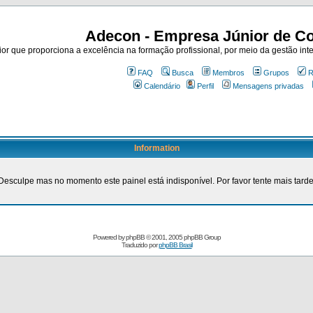
Adecon - Empresa Júnior de Co
r que proporciona a excelência na formação profissional, por meio da gestão inte
FAQ
Busca
Membros
Grupos
R
Calendário
Perfil
Mensagens privadas
Information
Desculpe mas no momento este painel está indisponível. Por favor tente mais tarde
Powered by
phpBB
© 2001, 2005 phpBB Group
Traduzido por
phpBB Brasil