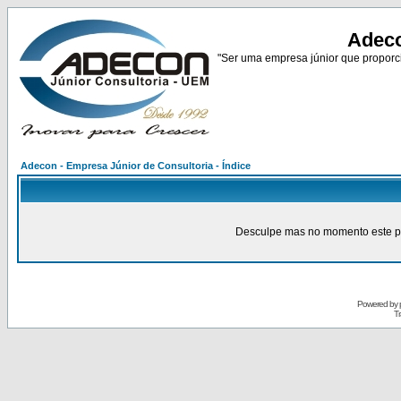
Adeco
"Ser uma empresa júnior que proporci
Adecon - Empresa Júnior de Consultoria - Índice
Desculpe mas no momento este pain
Powered by
Tr