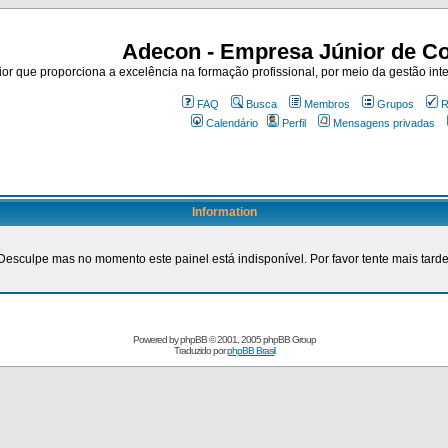
Adecon - Empresa Júnior de Co
r que proporciona a excelência na formação profissional, por meio da gestão inte
FAQ
Busca
Membros
Grupos
R
Calendário
Perfil
Mensagens privadas
Information
Desculpe mas no momento este painel está indisponível. Por favor tente mais tarde
Powered by
phpBB
© 2001, 2005 phpBB Group
Traduzido por
phpBB Brasil