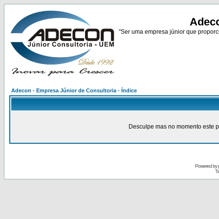
Adeco
"Ser uma empresa júnior que proporci
Adecon - Empresa Júnior de Consultoria - Índice
Desculpe mas no momento este pain
Powered by
Tr