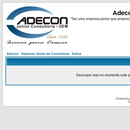
Adeco
"Ser uma empresa júnior que proporci
Adecon - Empresa Júnior de Consultoria - Índice
Desculpe mas no momento este pain
Powered by
Tr