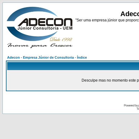
Adeco
"Ser uma empresa júnior que proporci
Adecon - Empresa Júnior de Consultoria - Índice
Desculpe mas no momento este pain
Powered by
Tr