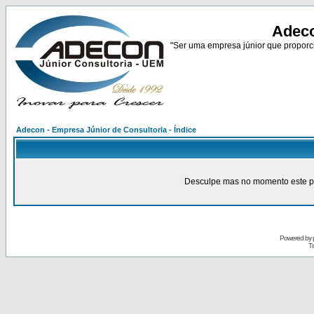
Adeco
"Ser uma empresa júnior que proporci
Adecon - Empresa Júnior de Consultoria - Índice
Desculpe mas no momento este pain
Powered by
Tr