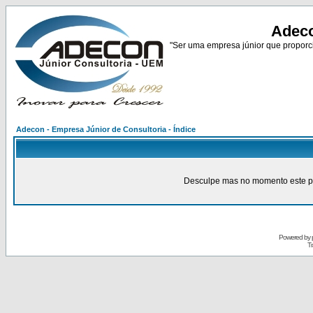
Adeco
"Ser uma empresa júnior que proporci
Adecon - Empresa Júnior de Consultoria - Índice
Desculpe mas no momento este pain
Powered by
Tr