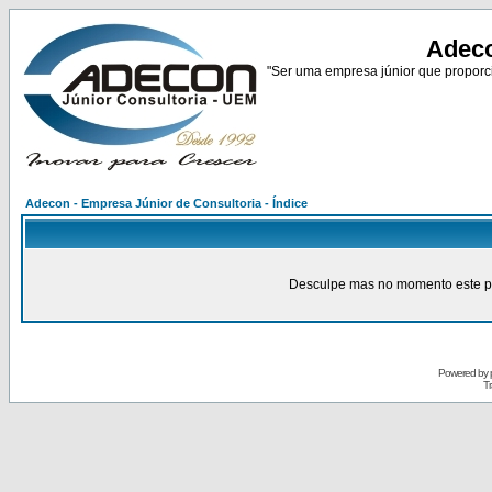
Adeco
"Ser uma empresa júnior que proporci
Adecon - Empresa Júnior de Consultoria - Índice
Desculpe mas no momento este pain
Powered by
Tr