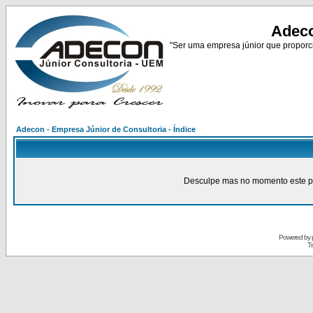
Adeco
"Ser uma empresa júnior que proporci
Adecon - Empresa Júnior de Consultoria - Índice
Desculpe mas no momento este pain
Powered by
Tr