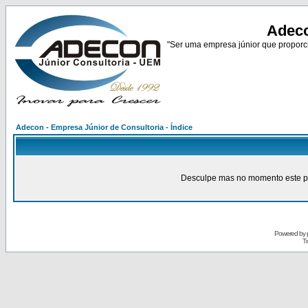
Adeco
"Ser uma empresa júnior que proporci
Adecon - Empresa Júnior de Consultoria - Índice
Desculpe mas no momento este pain
Powered by
Tr