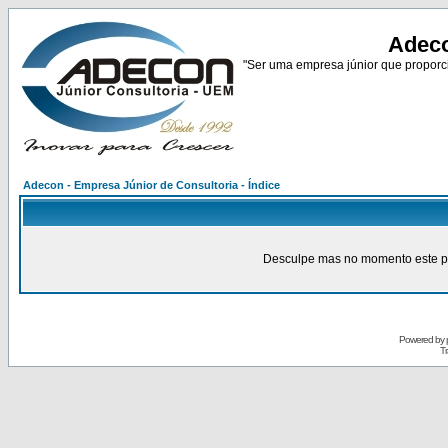
Adeco
"Ser uma empresa júnior que proporci
Adecon - Empresa Júnior de Consultoria - Índice
Desculpe mas no momento este pain
Powered by
Tr