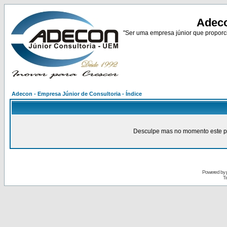
Adeco
"Ser uma empresa júnior que proporci
Adecon - Empresa Júnior de Consultoria - Índice
Desculpe mas no momento este pain
Powered by
Tr