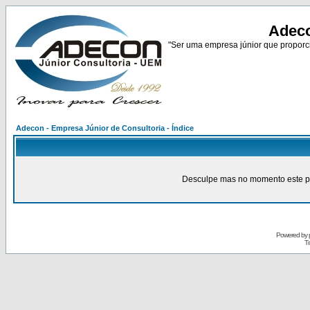
Adeco
"Ser uma empresa júnior que proporci
Adecon - Empresa Júnior de Consultoria - Índice
Desculpe mas no momento este pain
Powered by
Tr