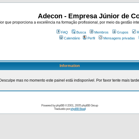
Adecon - Empresa Júnior de Co
r que proporciona a excelência na formação profissional, por meio da gestão inte
FAQ
Busca
Membros
Grupos
R
Calendário
Perfil
Mensagens privadas
Information
Desculpe mas no momento este painel está indisponível. Por favor tente mais tarde
Powered by
phpBB
© 2001, 2005 phpBB Group
Traduzido por
phpBB Brasil