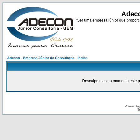
Adeco
"Ser uma empresa júnior que proporci
Adecon - Empresa Júnior de Consultoria - Índice
Desculpe mas no momento este pain
Powered by
Tr