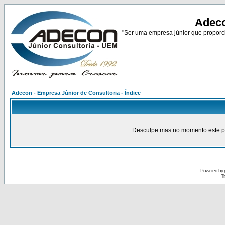
Adeco
"Ser uma empresa júnior que proporci
Adecon - Empresa Júnior de Consultoria - Índice
Desculpe mas no momento este pain
Powered by
Tr