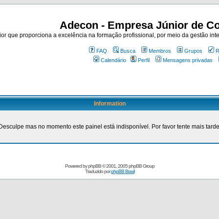
Adecon - Empresa Júnior de Co
r que proporciona a excelência na formação profissional, por meio da gestão inte
FAQ
Busca
Membros
Grupos
R
Calendário
Perfil
Mensagens privadas
Information
Desculpe mas no momento este painel está indisponível. Por favor tente mais tarde
Powered by
phpBB
© 2001, 2005 phpBB Group
Traduzido por
phpBB Brasil