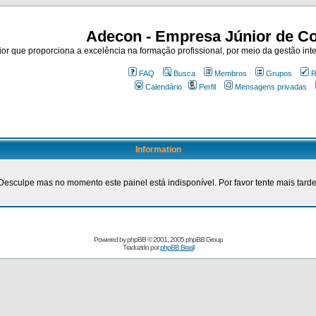
Adecon - Empresa Júnior de Co
r que proporciona a excelência na formação profissional, por meio da gestão inte
FAQ
Busca
Membros
Grupos
R
Calendário
Perfil
Mensagens privadas
Information
Desculpe mas no momento este painel está indisponível. Por favor tente mais tarde
Powered by
phpBB
© 2001, 2005 phpBB Group
Traduzido por
phpBB Brasil