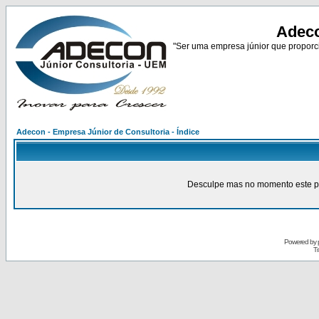
Adeco
"Ser uma empresa júnior que proporci
Adecon - Empresa Júnior de Consultoria - Índice
Desculpe mas no momento este pain
Powered by
Tr