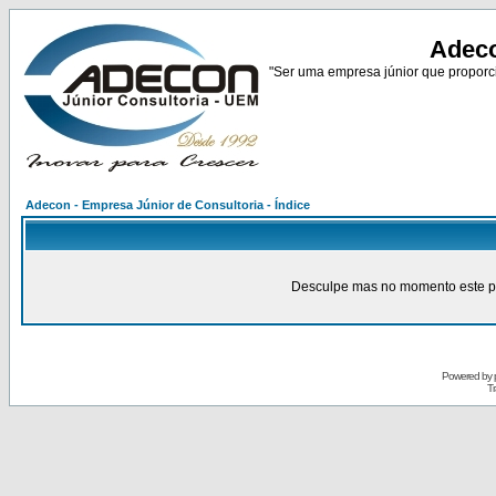
Adeco
"Ser uma empresa júnior que proporci
Adecon - Empresa Júnior de Consultoria - Índice
Desculpe mas no momento este pain
Powered by
Tr