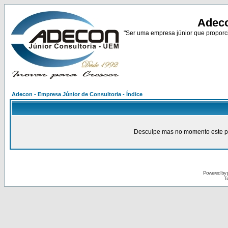
Adeco
"Ser uma empresa júnior que proporci
Adecon - Empresa Júnior de Consultoria - Índice
Desculpe mas no momento este pain
Powered by
Tr