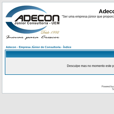
Adeco
"Ser uma empresa júnior que proporci
Adecon - Empresa Júnior de Consultoria - Índice
Desculpe mas no momento este pain
Powered by
Tr