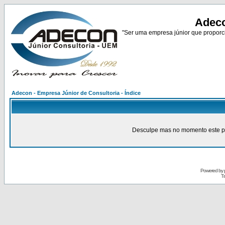
Adeco
"Ser uma empresa júnior que proporci
Adecon - Empresa Júnior de Consultoria - Índice
Desculpe mas no momento este pain
Powered by
Tr