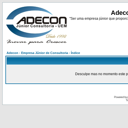
Adeco
"Ser uma empresa júnior que proporci
Adecon - Empresa Júnior de Consultoria - Índice
Desculpe mas no momento este pain
Powered by
Tr