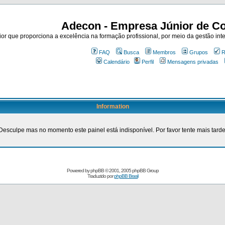
Adecon - Empresa Júnior de Co
r que proporciona a excelência na formação profissional, por meio da gestão inte
FAQ
Busca
Membros
Grupos
R
Calendário
Perfil
Mensagens privadas
Information
Desculpe mas no momento este painel está indisponível. Por favor tente mais tarde
Powered by
phpBB
© 2001, 2005 phpBB Group
Traduzido por
phpBB Brasil