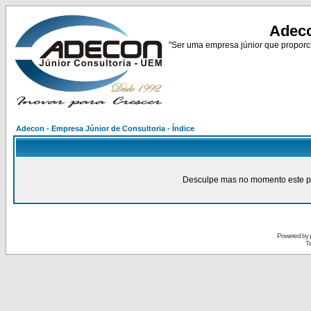
Adeco
"Ser uma empresa júnior que proporci
Adecon - Empresa Júnior de Consultoria - Índice
Desculpe mas no momento este pain
Powered by
Tr