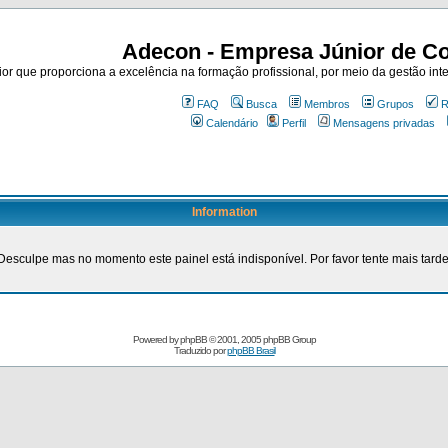
Adecon - Empresa Júnior de Co
r que proporciona a excelência na formação profissional, por meio da gestão inte
FAQ
Busca
Membros
Grupos
R
Calendário
Perfil
Mensagens privadas
Information
Desculpe mas no momento este painel está indisponível. Por favor tente mais tarde
Powered by
phpBB
© 2001, 2005 phpBB Group
Traduzido por
phpBB Brasil