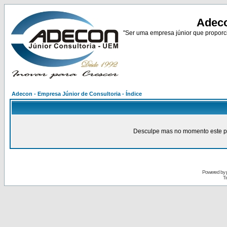
Adeco
"Ser uma empresa júnior que proporci
Adecon - Empresa Júnior de Consultoria - Índice
Desculpe mas no momento este pain
Powered by
Tr